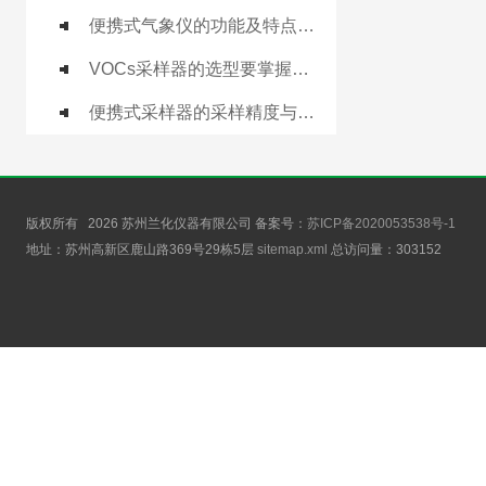
便携式气象仪的功能及特点说明
VOCs采样器的选型要掌握哪些内容？
便携式采样器的采样精度与可靠性分析
版权所有 2026 苏州兰化仪器有限公司 备案号：
苏ICP备2020053538号-1
地址：苏州高新区鹿山路369号29栋5层
sitemap.xml
总访问量：
303152