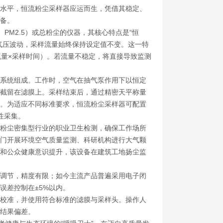
水平，恒流粉尘采样器应运而生，凭借其稳定、
备。
M2.5）或总粉尘的仪器，其核心特点是“恒
气压波动，采样流量始终保持设定值不变。这一特
流量×采样时间）。若流量不稳定，将直接导致监测
系统组成。工作时，空气在抽气泵作用下以恒定
截留在滤膜上。采样结束后，通过精密天平称量
。为适应不同标准要求，恒流粉尘采样器可配置
性采集。
粉尘密集型行业的职业卫生检测，确保工作场所
门开展环境空气质量监测、科研机构进行大气颗
和公众健康意识提升，该设备在建筑工地扬尘监
调节，精度有限；如今主流产品普遍采用电子闭
误差控制在±5%以内。
校准，并使用符合标准的滤膜与采样头。操作人
结果偏差。