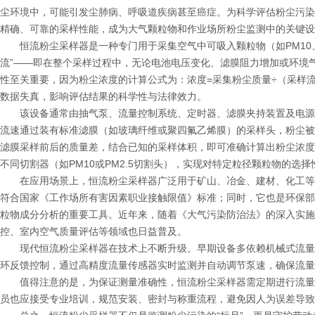
尘环境中，可能引发尘肺病、呼吸道疾病甚至癌症。为科学评估粉尘污染
精确、可靠的采样性能，成为大气颗粒物和作业场所粉尘监测中的关键设
恒流粉尘采样器是一种专门用于采集空气中可吸入颗粒物（如PM10、P
流”——即在整个采样过程中，无论电池电压变化、滤膜阻力增加或环境
性至关重要，因为粉尘浓度的计算公式为：浓度=采集粉尘质量÷（采样
数据失真，影响评估结果的科学性与法律效力。
该设备通常由抽气泵、流量控制系统、定时器、滤膜夹持装置及电源
流速通过装有标准滤膜（如玻璃纤维或聚四氟乙烯膜）的采样头，粉尘被
滤膜采样前后的质量差，结合已知的采样体积，即可准确计算出粉尘浓度
不同切割器（如PM10或PM2.5切割头），实现对特定粒径颗粒物的选择
在应用场景上，恒流粉尘采样器广泛用于矿山、冶金、建材、化工等
符合国家《工作场所有害因素职业接触限值》标准；同时，它也是环保部
粒物成分分析的重要工具。近年来，随着《大气污染防治法》的深入实施
控、室内空气质量评估等领域也日益普及。
现代恒流粉尘采样器在技术上不断升级。早期设备多依赖机械式流量
环反馈控制，通过高精度流量传感器实时监测并自动调节泵速，确保流量
值得注意的是，为保证测量准确性，恒流粉尘采样器需定期进行流量
员也应接受专业培训，规范安装、密封与称重流程，避免因人为误差导致