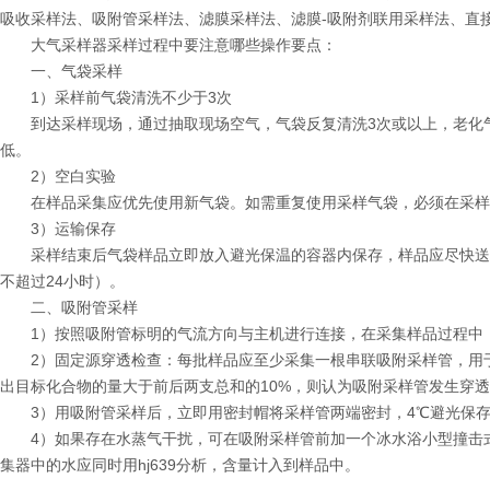
吸收采样法、吸附管采样法、滤膜采样法、滤膜-吸附剂联用采样法、直
大气采样器采样过程中要注意哪些操作要点：
一、气袋采样
1）采样前气袋清洗不少于3次
到达采样现场，通过抽取现场空气，气袋反复清洗3次或以上，老化气
低。
2）空白实验
在样品采集应优先使用新气袋。如需重复使用采样气袋，必须在采样
3）运输保存
采样结束后气袋样品立即放入避光保温的容器内保存，样品应尽快送到
不超过24小时）。
二、吸附管采样
1）按照吸附管标明的气流方向与主机进行连接，在采集样品过程中，
2）固定源穿透检查：每批样品应至少采集一根串联吸附采样管，用于
出目标化合物的量大于前后两支总和的10%，则认为吸附采样管发生穿
3）用吸附管采样后，立即用密封帽将采样管两端密封，4℃避光保存
4）如果存在水蒸气干扰，可在吸附采样管前加一个冰水浴小型撞击式
集器中的水应同时用hj639分析，含量计入到样品中。