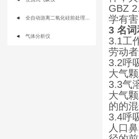
GBZ
学有害
全自动游离二氧化硅前处理工作站
3 名
气体分析仪
3.1工
劳动者
3.2呼吸
大气颗
3.3气溶
大气颗
的的混
3.4呼吸
人口鼻
径的前