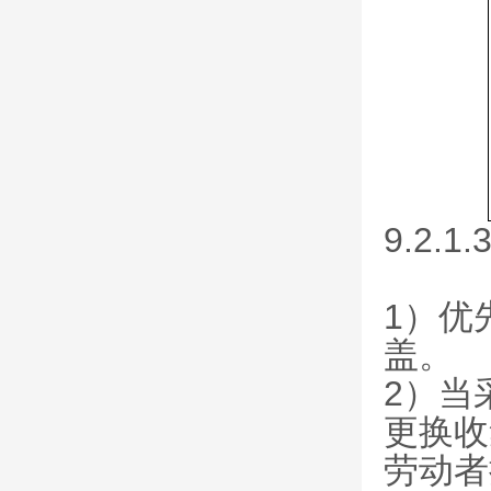
9.2.
1）优
盖。
2）当
更换收
劳动者