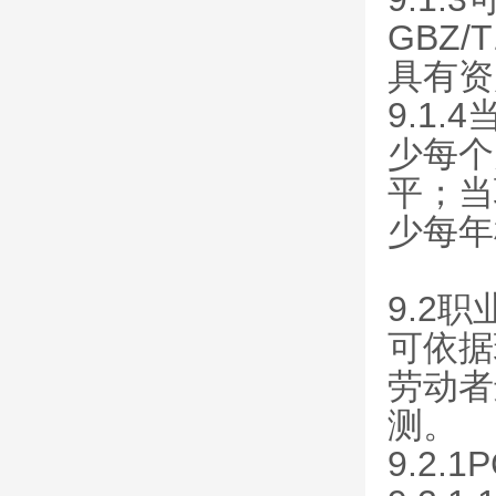
GBZ
具有资
9.1
少每个
平；当
少每年
9.2
可依据
劳动者
测。
9.2.