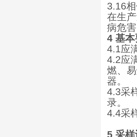
3.16相
在生产
病危害
4 基
4.1应
4.2
燃、易
器。
4.3
录。
4.4
5 采